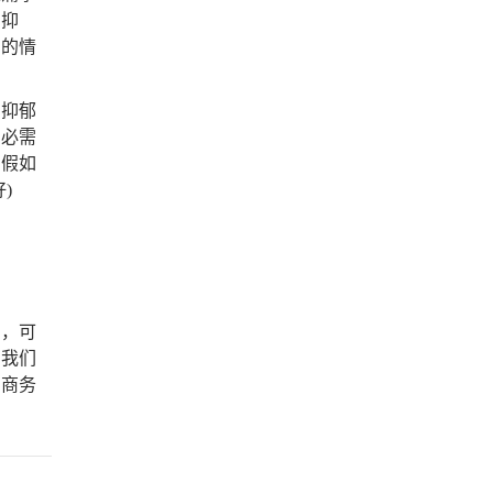
的抑
因的情
测抑郁
，必需
，假如
)
恼，可
，我们
击商务
。