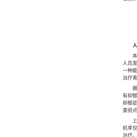
本报
人员
一种
治疗
据悉
有抑郁
抑郁症
查验)
上一
机率
治疗