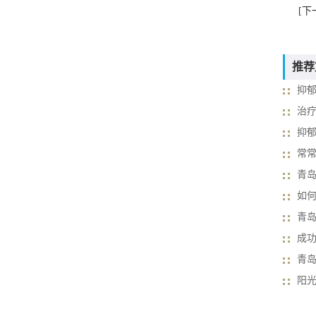
[下
推荐
抑
治
抑
常
青
如
青
成功
青
阳