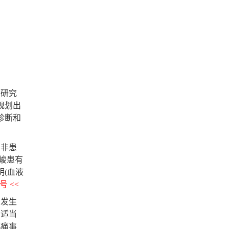
的研究
规划出
诊断和
名非患
峻患有
(血液
 <<
发生
到适当
沉痛事