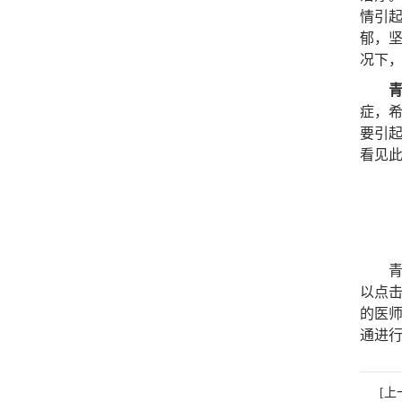
情引
郁，
况下
症，
要引
看见此
青岛
以点
的医
通进
[上