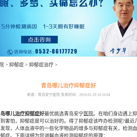
院
>
抑郁症
>
抑郁症治疗
>
青岛哪儿治疗抑郁症好
来源：青岛安宁医院 发表时间：2019-01-29 10:10:04
青岛哪儿
治疗
抑郁症
好
最优挑选青岛安宁
医院
。在咱们身边遇上
感到害怕，抑郁症是可以治好的。得了抑郁症该咋办检测呢?最近
家发现，人体血液中的一些化学物品的增多与抑郁症有关，检测
抑郁症。下面详细为您讲解血液检测抑郁症的原理：