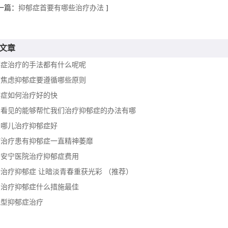
一篇：
抑郁症首要有哪些治疗办法
]
文章
郁症治疗的手法都有什么呢呢
疗焦虑抑郁症要遵循哪些原则
郁症如何治疗好的快
常看见的能够帮忙我们治疗抑郁症的办法有哪
岛哪儿治疗抑郁症好
何治疗患有抑郁症一直精神萎靡
岛安宁医院治疗抑郁症费用
治疗抑郁症 让暗淡青春重获光彩 （推荐）
岛治疗抑郁症什么措施最佳
光型抑郁症治疗