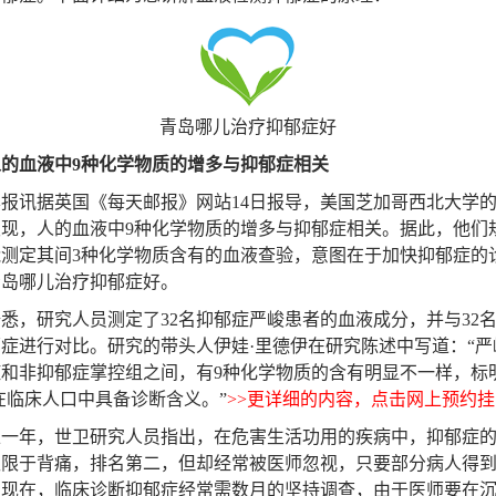
青岛哪儿治疗抑郁症好
人的血液中9种化学物质的增多与抑郁症相关
讯据英国《每天邮报》网站14日报导，美国芝加哥西北大学
发现，人的血液中9种化学物质的增多与抑郁症相关。据此，他们
能测定其间3种化学物质含有的血液查验，意图在于加快抑郁症的
青岛哪儿治疗抑郁症好。
，研究人员测定了32名抑郁症严峻患者的血液成分，并与32
症进行对比。研究的带头人伊娃·里德伊在研究陈述中写道：“严
和非抑郁症掌控组之间，有9种化学物质的含有明显不一样，标明
在临床人口中具备诊断含义。”
>>更详细的内容，点击网上预约挂号
年，世卫研究人员指出，在危害生活功用的疾病中，抑郁症的
仅限于背痛，排名第二，但却经常被医师忽视，只要部分病人得
。现在，临床诊断抑郁症经常需数月的坚持调查，由于医师要在