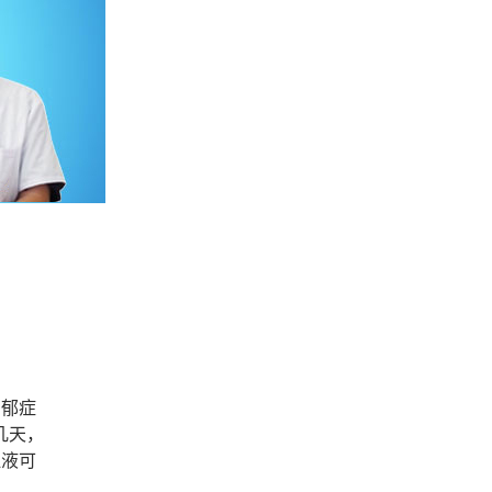
抑郁症
几天，
血液可