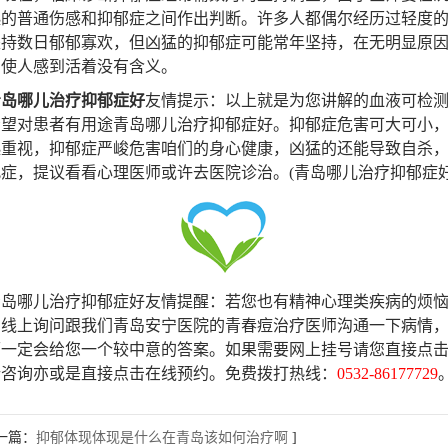
起的普通伤感和抑郁症之间作出判断。许多人都偶尔经历过轻度
坚持数日郁郁寡欢，但凶猛的抑郁症可能常年坚持，在无明显原
，使人感到活着没有含义。
青岛哪儿治疗抑郁症好
友情提示：以上就是为您讲解的血液可检
希望对患者有用途青岛哪儿治疗抑郁症好。抑郁症危害可大可小
起重视，抑郁症严峻危害咱们的身心健康，凶猛的还能导致自杀
症，提议看看心理医师或许去医院诊治。(青岛哪儿治疗抑郁症好
哪儿治疗抑郁症好
友情提醒
：若您也有精神心理类疾病的烦
击线上询问跟我们青岛安宁医院的青春痘治疗医师沟通一下病情
师一定会给您一个较中意的答案。如果需要网上挂号请您直接点
行咨询亦或是直接点击在线预约。免费拨打热线：
0532-86177729
一篇：
抑郁体现体现是什么在青岛该如何治疗啊
]