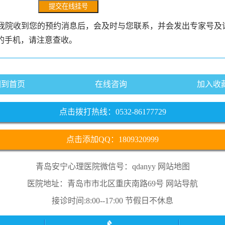
我院收到您的预约消息后，会及时与您联系，并会发出专家号及
的手机，请注意查收。
回到首页
在线咨询
加入收
点击拨打热线：0532-86177729
点击添加QQ：1809320999
青岛安宁心理医院微信号：qdanyy
网站地图
医院地址：青岛市市北区重庆南路69号
网站导航
接诊时间:8:00--17:00 节假日不休息