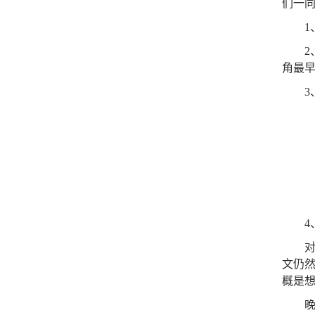
们一
1、
2、
角最早
3、
4、
对于
文仍
概是
晚上睡