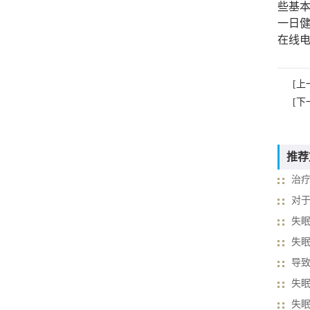
些基
一日
在线
[上
[下
推荐
治
对
失
失
导
失
失