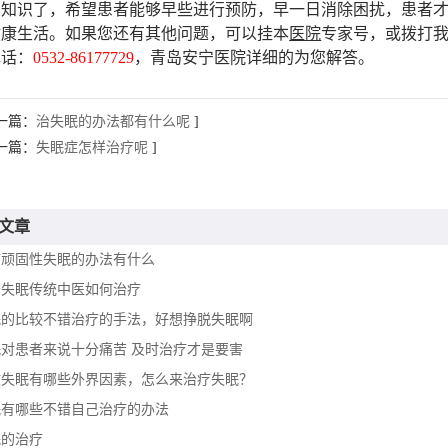
本知识了，希望患者能够早些进行预防，早一日消除困扰，患者
健康生活。如果您还有其他问题，可以挂本
医院
专家号，或拨打
电话：
0532-86177729
，青岛安宁医院详细的为您解答。
一篇：
治失眠的办法都有什么呢
]
一篇：
失眠症怎样治疗呢
]
文章
疗顽固性失眠的办法有什么
于失眠传统中医如何治疗
眠的比较不错治疗的手法，好想挣脱失眠啊
眠对患者来说十分痛苦 及时治疗才是要害
致失眠有哪些外界因素，怎么来治疗失眠？
眠有哪些不错自己治疗的办法
眠的治疗