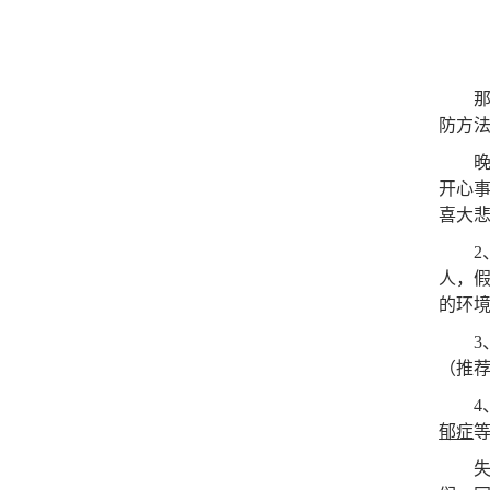
那么
防方
晚上睡
开心
喜大
2、
人，
的环
3、
（推荐
4、
郁症
失眠