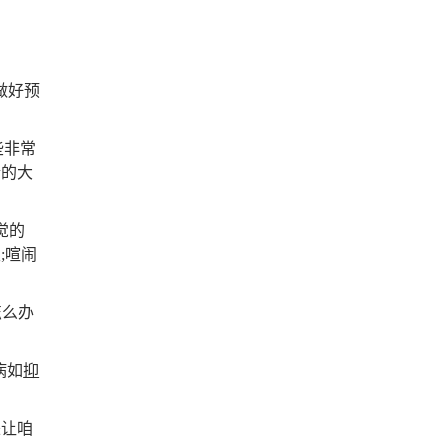
做好预
些非常
情的大
觉的
;喧闹
怎么办
病如
抑
让咱