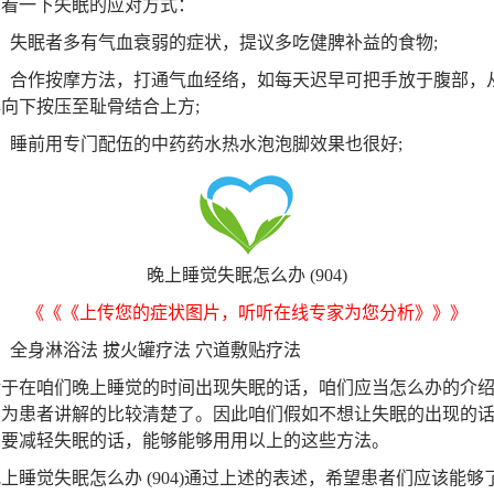
同看一下失眠的应对方式：
失眠者多有气血衰弱的症状，提议多吃健脾补益的食物;
合作按摩方法，打通气血经络，如每天迟早可把手放于腹部，
向下按压至耻骨结合上方;
睡前用专门配伍的中药药水热水泡泡脚效果也很好;
晚上睡觉失眠怎么办 (904)
《《《上传您的症状图片，听听在线专家为您分析》》》
全身淋浴法 拔火罐疗法 穴道敷贴疗法
在咱们晚上睡觉的时间出现失眠的话，咱们应当怎么办的介绍
然为患者讲解的比较清楚了。因此咱们假如不想让失眠的出现的
想要减轻失眠的话，能够能够用用以上的这些方法。
觉失眠怎么办 (904)通过上述的表述，希望患者们应该能够