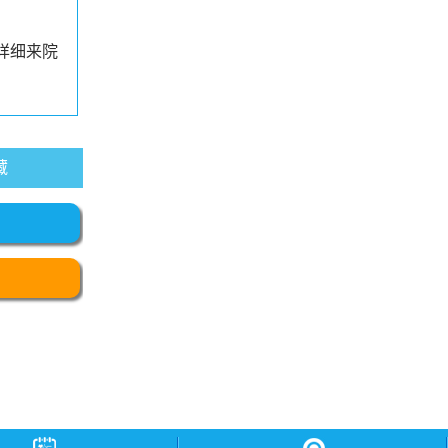
详细来院
藏