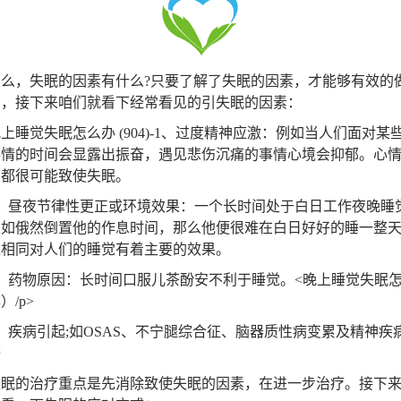
，失眠的因素有什么?只要了解了失眠的因素，才能够有效的
法，接下来咱们就看下经常看见的引失眠的因素：
觉失眠怎么办 (904)-1、过度精神应激：例如当人们面对某
事情的时间会显露出振奋，遇见悲伤沉痛的事情心境会抑郁。心
悲都很可能致使失眠。
昼夜节律性更正或环境效果：一个长时间处于白日工作夜晚睡
假如俄然倒置他的作息时间，那么他便很难在白日好好的睡一整天
境相同对人们的睡觉有着主要的效果。
药物原因：长时间口服儿茶酚安不利于睡觉。<晚上睡觉失眠
）/p>
疾病引起;如OSAS、不宁腿综合征、脑器质性病变累及精神疾
等
的治疗重点是先消除致使失眠的因素，在进一步治疗。接下来