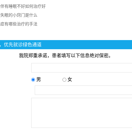
常伴有睡眠不好如何治疗好
疗失眠的小窍门是什么
眠症有哪些治疗的手法
，优先就诊绿色通道
我院郑重承诺，患者填写以下信息绝对保密。
男
女
：
：