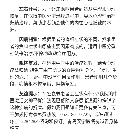
左右开弓
：为了让
焦虑症
患者到达从生理和心理
恢复，在保持中医分型治疗过程中，导入心理性治疗
归纳治疗，帮助患者领会他们的内在心理抵触的本
源。
因病制宜
：根据患者的详细症状的不同，找准患
者的焦虑症状由哪些主要因素构成的，运用中医分型
办法来治疗;不停地改动治疗配方。
阻挠复发
：在运用中医中的治疗过程，结合心理
疗法归纳;避免了由于长期的食用物对身体、心理、生
理的危害;一起，中没有任何反作用，患者使用几个阶
段，病情根本恢复后，阻挠复发。
友谊提示
：神经衰弱患者会症状有什么?我院的中
医激活安神平衡疗法现已帮助大多患者透彻的挣脱了
这种疾病的折磨。假如我们想知道更多有关信息，可
干脆拨打专家免费热线：0532-86177729，或许通过
QQ：22842839咨询和预订，青岛安宁医院祝患者身体
健康!