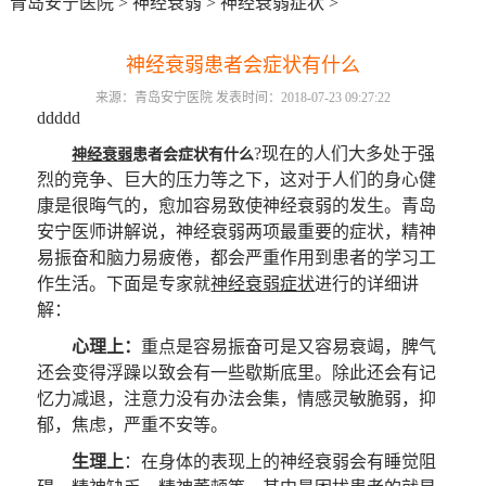
青岛安宁医院
>
神经衰弱
>
神经衰弱症状
>
神经衰弱患者会症状有什么
来源：青岛安宁医院 发表时间：2018-07-23 09:27:22
ddddd
?现在的人们大多处于强
神经衰弱
患者会症状有什么
烈的竞争、巨大的压力等之下，这对于人们的身心健
康是很晦气的，愈加容易致使神经衰弱的发生。青岛
安宁医师讲解说，神经衰弱两项最重要的症状，精神
易振奋和脑力易疲倦，都会严重作用到患者的学习工
作生活。下面是专家就
神经衰弱症状
进行的详细讲
解：
心理上：
重点是容易振奋可是又容易衰竭，脾气
还会变得浮躁以致会有一些歇斯底里。除此还会有记
忆力减退，注意力没有办法会集，情感灵敏脆弱，抑
郁，焦虑，严重不安等。
生理上
：在身体的表现上的神经衰弱会有睡觉阻