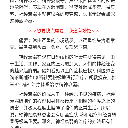
碍，精神缺乏、精神萎顿等。其中最困扰患者的就是
睡觉阻碍，表现在入眠困难、彻夜难眠或多梦、易复
苏，神经衰弱本就有很强的疲劳感，
失眠
无疑会加深
这种疲劳感。
>>>想要快点康复，我这有妙招<<<
痛苦：
常由严重的心境诱发，以严重性头疼最常
见。患者感到头重、头胀、头部紧压感。
神经衰弱在现在日趋缤纷的社会中变得常见，由
于生活、工作、家庭的压力愈加大，人们的神经还变
的越来越脆弱。假如看见以上的症状应找专科医师咨
询诊断!假如诊断就要积极地进行治疗。胡教授在此推
举BN-精神治疗体系治疗精神衰弱。
神经衰弱的确成为了一种经常多见的疾病，神经
衰弱给咱们的心理和身体都带来了相应的程度之上的
伤害，并极大程度上阻碍了咱们的正常生活。所以
说，预神经衰弱患者会有哪些症状 防和治疗神经衰弱
显得极其重要。那么，神经衰弱的治疗的办法都有什