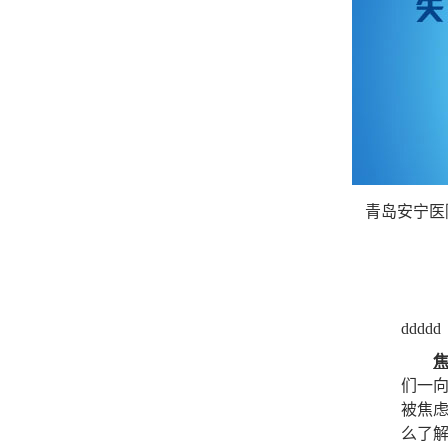
青岛安宁医
ddddd
们一
被焦
么了