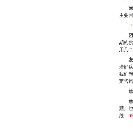
主要因
期的
用几
治好
我们想
定咨询热
焦虑
焦虑
题，
线：
0