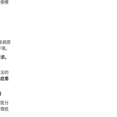
致使哪
发病原
环境。
要求。
法的
虑症患
用
中医分
心理抵