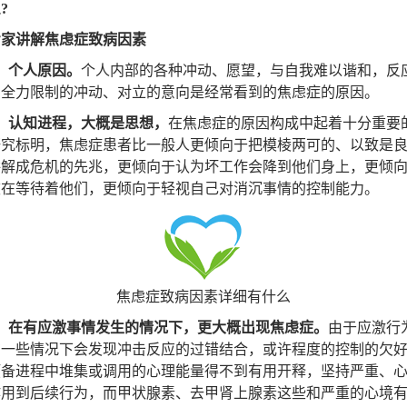
?
专家讲解焦虑症致病因素
、个人原因。
个人内部的各种冲动、愿望，与自我难以谐和，反
、全力限制的冲动、对立的意向是经常看到的焦虑症的原因。
2、认知进程，大概是思想，
在焦虑症的原因构成中起着十分重要
研究标明，焦虑症患者比一般人更倾向于把模棱两可的、以致是
讲解成危机的先兆，更倾向于认为坏工作会降到他们身上，更倾
败在等待着他们，更倾向于轻视自己对消沉事情的控制能力。
焦虑症致病因素详细有什么
3、在有应激事情发生的情况下，更大概出现焦虑症。
由于应激行
在一些情况下会发现冲击反应的过错结合，或许程度的控制的欠
预备进程中堆集或调用的心理能量得不到有用开释，坚持严重、
作用到后续行为，而甲状腺素、去甲肾上腺素这些和严重的心境