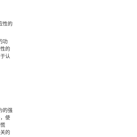
应性的
的功
良性的
向于认
为的强
好，使
心慌
有关的