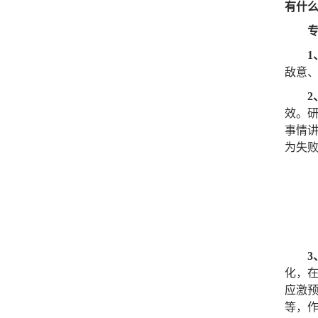
有什么
1
敌意
效。
事情
为失
化，
应激
等，