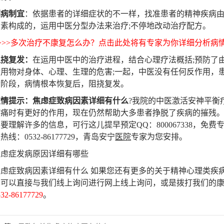
因病制宜
：依据患者的详细症状的不一样，找准患者的精神疾病
素构成的，运用中医分型办法来治疗;不停地改动治疗配方。
>>>多次治疗不康复怎么办？点击此处将有专家为你详细分析病
阻挠复发：
在运用中医中的治疗进程，结合心理疗法概括;预防了
食用物对身体、心理、生理的危害;一起，中医没有任何反作用，
个阶段，病情根本恢复后，阻挠复发。
友情提示：焦虑症致病因素详细有什么
?我院的中医激活安神平衡
病痛时有更好的作用，现在仍然帮助大多患者挣脱了疾病的摧残
要理解许多的信息，可行这儿提早预定QQ：800067338，免费
线：0532-86177729，青岛安宁
医院
专家为您安排。
症发病原因详细有哪些
症致病因素详细有什么 如果您还有更多的关于精神心理类疾
也可以直接与我们线上询问进行网上线上询问，或是拨打我们的
532-86177729
。