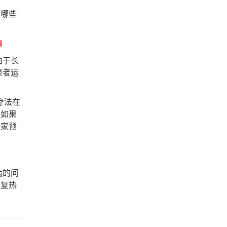
由哪些
情
由于长
患者运
疗法在
。如果
专家预
病的问
康复热