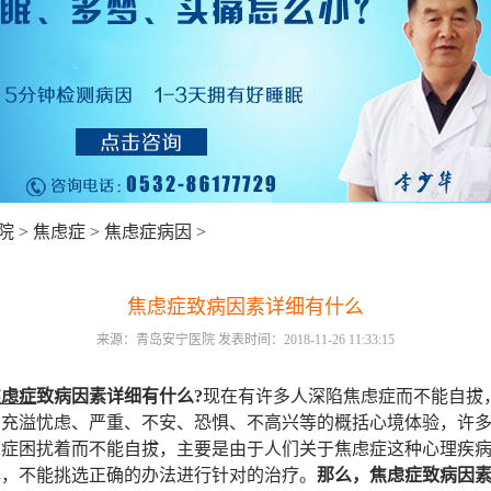
院
>
焦虑症
>
焦虑症病因
>
焦虑症致病因素详细有什么
来源：青岛安宁医院 发表时间：2018-11-26 11:33:15
焦虑症
致病因素详细有什么?
现在有许多人深陷焦虑症而不能自拔
向充溢忧虑、严重、不安、恐惧、不高兴等的概括心境体验，许
虑症困扰着而不能自拔，主要是由于人们关于焦虑症这种心理疾
解，不能挑选正确的办法进行针对的治疗。
那么，焦虑症致病因