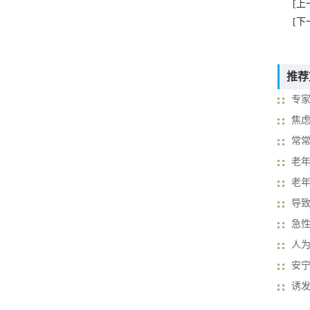
[上
[下
推荐
专
焦
常
老
老年
导
急
人为
安
诱