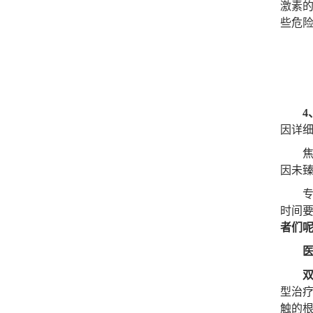
激素
些危
因详
焦虑
因未
专家
时间
者们呢
型治
触的