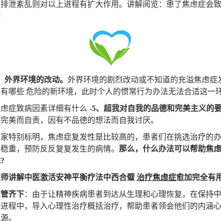
的排泄紊乱则对以上进程有扩大作用。讲解阅览：患了焦虑症会
险
4、外界环境的改动。
外界环境的剧烈改动或不知道的充溢焦虑症
细有哪些 危险的新环境，此时个人的惯常行为办法无法合适这一
症致病因素详细有什么 -
5、超我对自我的品德和完美主义的
臻完美而自责，因有不品德的想法而自我讨厌。
特别标明，焦虑症复发性是比较高的，患者们在挑选治疗的办
要稳重，预防反反复复发生的病情。
那么，什么办法可以帮助焦
?
医师讲解中医激活安神平衡疗法中西合璧
治疗焦虑症
愈加完全有
双管齐下
：由于让精神疾病患者到达从生理和心理恢复，在保持
疗进程中，导入心理性治疗概括治疗，帮助患者领会他们的内涵
根源。